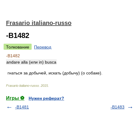
Frasario italiano-russo
-B1482
Толкование
Перевод
-B1482
andare alla (или in) busca
гнаться за добычей, искать (добычу) (о собаке).
Frasario italiano-russo
.
2015
.
Игры ⚽
Нужен реферат?
-B1481
-B1483